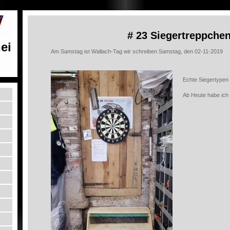
# 23 Siegertreppche
ei
Am Samstag ist Wallach-Tag wir schreiben Samstag, den 02-11-2019
Echte Siegertypen
Ab Heute habe ich 