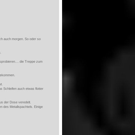
ch auch morgen. So oder so
.
sprobieren.... die Treppe zum
 gekommen.
t.
das Schleifen auch etwas flotter
us der Dose veredelt.
n des Metallspachtels. Einige