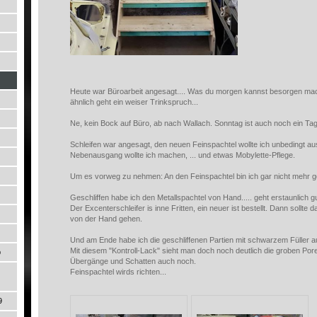
Heute war Büroarbeit angesagt.... Was du morgen kannst besorgen ma
ähnlich geht ein weiser Trinkspruch...
Ne, kein Bock auf Büro, ab nach Wallach. Sonntag ist auch noch ein Tag
Schleifen war angesagt, den neuen Feinspachtel wollte ich unbedingt au
Nebenausgang wollte ich machen, ... und etwas Mobylette-Pflege.
Um es vorweg zu nehmen: An den Feinspachtel bin ich gar nicht mehr
Geschliffen habe ich den Metallspachtel von Hand..... geht erstaunlich gu
Der Excenterschleifer is inne Fritten, ein neuer ist bestellt. Dann sollte 
von der Hand gehen.
Und am Ende habe ich die geschliffenen Partien mit schwarzem Füller a
Mit diesem "Kontroll-Lack" sieht man doch noch deutlich die groben Pore
p
Übergänge und Schatten auch noch.
Feinspachtel wirds richten...
9