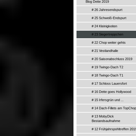
Blog Dette 2019
# 26 Jahresendspurt
# 25 Schweiß-Endspurt
# 24 Kleinigkeiten
# 23 Siegertreppchen
# 22 Chop weiter gehts
# 21 Vestlandhalle
# 20 Saisonabschluss 2019
# 19 Twingo-Dach T2
# 18 Twingo-Dach T1
# 17 Schloss Lauersfort
# 16 Dette goes Hollywood
# 15 Irfersgrün und ...
# 14 Dach-Fillets am TopCho
# 13 MobyDick
Bestandsaufnahme
# 12 Frühjahrspohltreffen 201