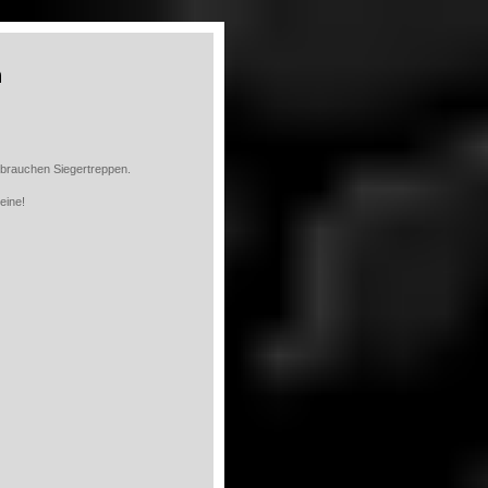
n
 brauchen Siegertreppen.
eine!