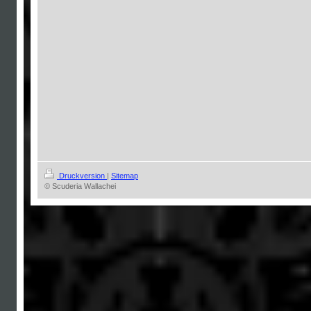
Druckversion
|
Sitemap
© Scuderia Wallachei