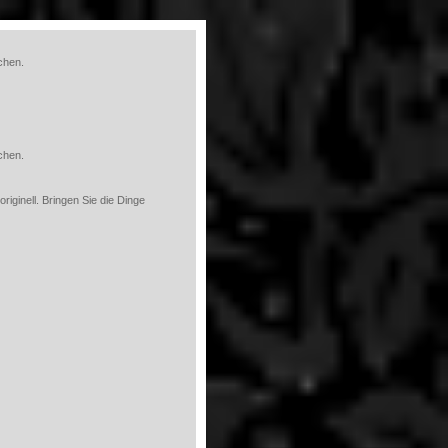
schen.
schen.
iginell. Bringen Sie die Dinge