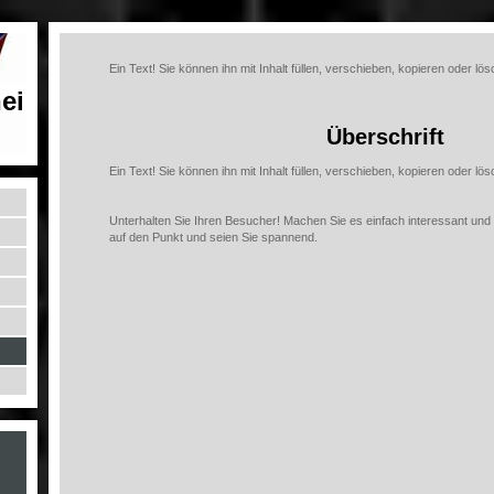
Ein Text! Sie können ihn mit Inhalt füllen, verschieben, kopieren oder lö
ei
Überschrift
Ein Text! Sie können ihn mit Inhalt füllen, verschieben, kopieren oder lö
Unterhalten Sie Ihren Besucher! Machen Sie es einfach interessant und or
auf den Punkt und seien Sie spannend.