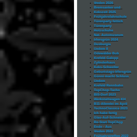
Vreden 2026
Bremsanker und
Kekszeit 2025
Frühjahrsfahrschule
Türenparty fettich
Türenparty
Holzschuhe
Nat. Automuseum
Irfersgrün 2024
Dusburgia
Uedem II
Odewälder Bub
Krefeld Galopp
Zylinderhaus
Keks-Schweller
Geburtstags-Irfersgrün
Günni macht Schluss
Uedem
Krefeld Rennbahn
TopChop-Tacho
BIS-Dorf 2023
Werkstattwagen KH
B11-Allerelei im April
TechnoClassica 2023
Ich habe fertig
Glas-Auf-Schneider
Re-Start TopCh
op
Ende - Aus
Vreden 2022
Frühjahrstreffen 2022