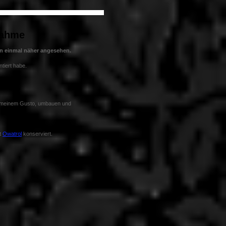
nahme
en einmal näher angesehen.
tiert habe.
ch meinem Gusto, umbauen und
t
Owatrol
konserviert.