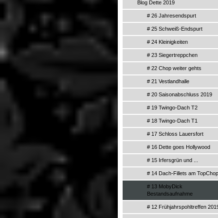
Blog Dette 2019
# 26 Jahresendspurt
# 25 Schweiß-Endspurt
# 24 Kleinigkeiten
# 23 Siegertreppchen
# 22 Chop weiter gehts
# 21 Vestlandhalle
# 20 Saisonabschluss 2019
# 19 Twingo-Dach T2
# 18 Twingo-Dach T1
# 17 Schloss Lauersfort
# 16 Dette goes Hollywood
# 15 Irfersgrün und ...
# 14 Dach-Fillets am TopCho
# 13 MobyDick
Bestandsaufnahme
# 12 Frühjahrspohltreffen 201