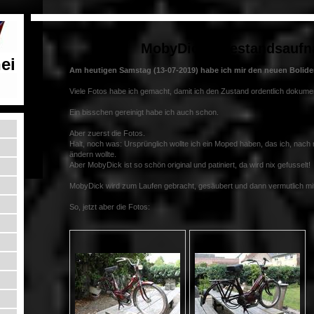
MobyDick - Bestandsauf
ei
Am heutigen Samstag (13-07-2019) habe ich mir den neuen Bolid
Viele Fotos habe ich gemacht, damit ich den Zustand ordentlich dokumen
Ein bisschen gereinigt habe ich auch schon.
Aber zuerst die Fotos.
Halt, noch was: Ursprünglich wollte ich ein Moped haben, das ich, na
ändern wollte.
Aber MobyDick ist so schön original und patiniert, da wird nix gefusselt!
MobyDick wird zum Laufen gebracht, gesäubert und dann vermutlich mi
So, jetzt aber die Fotos: