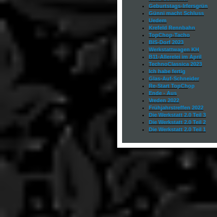
Geburtstags-Irfersgrün
Günni macht Schluss
Uedem
Krefeld Rennbahn
TopChop-Tacho
BIS-Dorf 2023
Werkstattwagen KH
B11-Allerelei im April
TechnoClassica 2023
Ich habe fertig
Glas-Auf-Schneider
Re-Start TopCh
op
Ende - Aus
Vreden 2022
Frühjahrstreffen 2022
Die Werkstatt 2.0
Teil 3
Die Werkstatt 2.0
Teil 2
Die Werkstatt 2.0
Teil 1