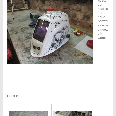
Ausser
dem
musste
der
neue
Schwei
sshelm
eingew
eiht
werden
.
Feuer frei.