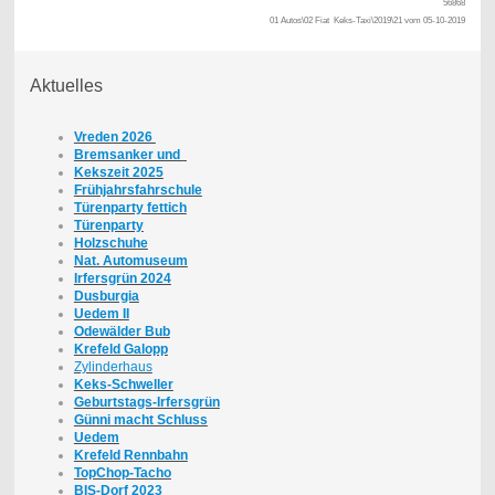
56868
01 Autos\02 Fiat Keks-Taxi\2019\21 vom 05-10-2019
Aktuelles
Vreden 2026
Bremsanker und
Kekszeit 2025
Frühjahrsfahrschule
Türenparty fettich
Türenparty
Holzschuhe
Nat. Automuseum
Irfersgrün 2024
Dusburgia
Uedem II
Odewälder Bub
Krefeld Galopp
Zylinderhaus
Keks-Schweller
Geburtstags-Irfersgrün
Günni macht Schluss
Uedem
Krefeld Rennbahn
TopChop-Tacho
BIS-Dorf 2023