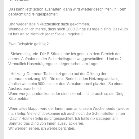
Das kann jetzt schön aushärten, dann wird wieder geschliffen, in Form
gebracht und feingespachtelt.
Und wieder ist ein Puzzlestück dazu gekommen.
Wenngleich ich merke, dass noch 1000 Dinge zu regeln sind. Das Auto
ist halt an so ziemlich jeder Stelle umgebaut.
Zwei Beispiele gefällig?
- Sicherheitsgurte: Die B-Säule habe ich genau in dem Bereich der
oberen Aufnahmen der Sicherheitsgurte weggeschnitten... Und nu?
Vermutlich Hosenträgergurte. Liegen schon am Lager
- Heizung: Der neue Tacho sitzt genau auf der Öffnung der
Innenraumheizung. Mh. Die erste Serie hat den Heizungsauslass,
ähnlich wie beim 500er, unter dem Armaturenbrett platziert. So einen
Auslass brauche ich.
Wenn wer jemanden kennt der einen kennt.... ich brauch so ein Ding!
Bitte melden!
Wenn alles klappt, wird der Innenraum an diesem Wochenende (wieder
mal) fertig. Vielleicht bekomme ich auch noch die Schnittstellen Innen
(Dach / Holme) fertig durchgespachtelt. Ich hätte nix dagegen am
Sonntag das Ding von Innen auszulackieren.
Wir werden sehen, ich werde berichten.