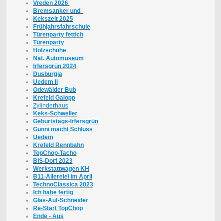
Vreden 2026
Bremsanker und
Kekszeit 2025
Frühjahrsfahrschule
Türenparty fettich
Türenparty
Holzschuhe
Nat. Automuseum
Irfersgrün 2024
Dusburgia
Uedem II
Odewälder Bub
Krefeld Galopp
Zylinderhaus
Keks-Schweller
Geburtstags-Irfersgrün
Günni macht Schluss
Uedem
Krefeld Rennbahn
TopChop-Tacho
BIS-Dorf 2023
Werkstattwagen KH
B11-Allerelei im April
TechnoClassica 2023
Ich habe fertig
Glas-Auf-Schneider
Re-Start TopCh
op
Ende - Aus