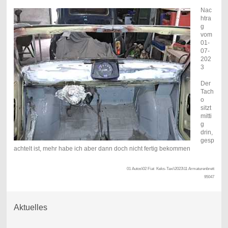
Nac
htra
g
vom
01-
07-
202
3
Der
Tach
o
sitzt
mitti
g
drin,
gesp
achtelt ist, mehr habe ich aber dann doch nicht fertig bekommen
01 Autos\02 Fiat Keks-Taxi\2023\11 Armaturenbrett
95047
Aktuelles