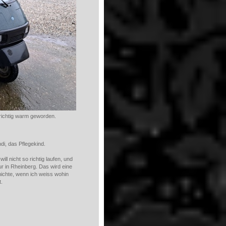
 richtig warm geworden.
di, das Pflegekind.
ill nicht so richtig laufen, und
Kur in Rheinberg. Das wird eine
ichte, wenn ich weiss wohin
t.