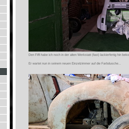
Den Fiffi habe ich noch in der alten Werkstatt (fast) lackierfertig hin be
Er wartet nun in seinem neuen Einzelzimmer auf die Farbdusche...