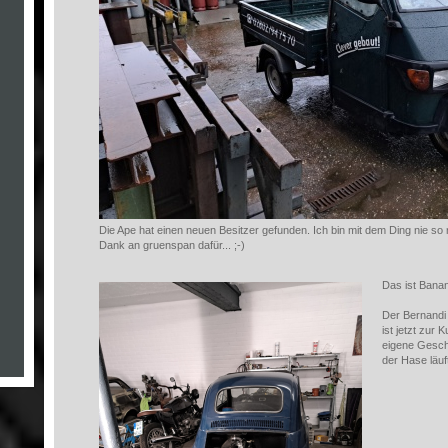
Die Ape hat einen neuen Besitzer gefunden. Ich bin mit dem Ding nie so
Dank an gruenspan dafür... ;-)
Das ist Banan
Der Bernandi w
ist jetzt zur 
eigene Gesch
der Hase läuf