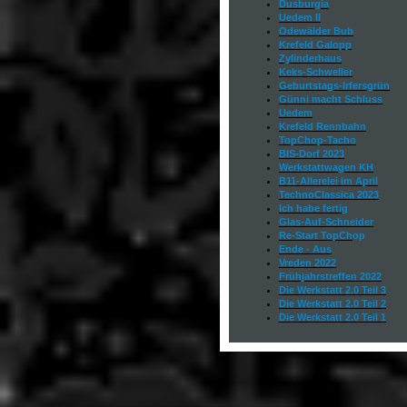
Dusburgia
Uedem II
Odewälder Bub
Krefeld Galopp
Zylinderhaus
Keks-Schweller
Geburtstags-Irfersgrün
Günni macht Schluss
Uedem
Krefeld Rennbahn
TopChop-Tacho
BIS-Dorf 2023
Werkstattwagen KH
B11-Allerelei im April
TechnoClassica 2023
Ich habe fertig
Glas-Auf-Schneider
Re-Start TopCh
op
Ende - Aus
Vreden 2022
Frühjahrstreffen 2022
Die Werkstatt 2.0
Teil 3
Die Werkstatt 2.0
Teil 2
Die Werkstatt 2.0
Teil 1