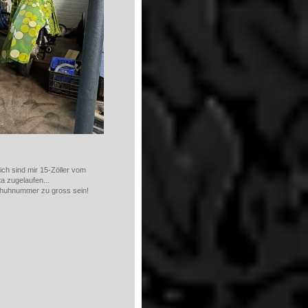
ich sind mir 15-Zöller vom
a zugelaufen...
huhnummer zu gross sein!