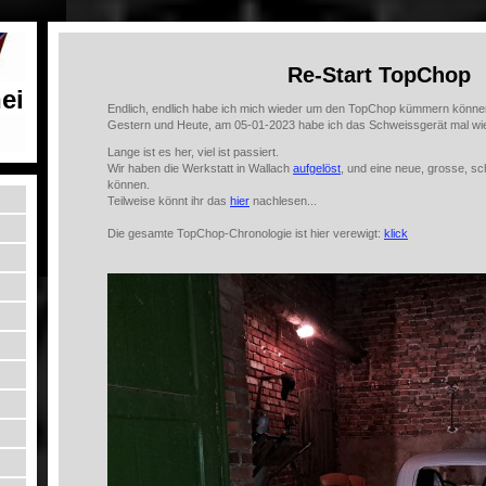
Re-Start TopChop
ei
Endlich, endlich habe ich mich wieder um den TopChop kümmern könne
Gestern und Heute, am 05-01-2023 habe ich das Schweissgerät mal w
Lange ist es her, viel ist passiert.
Wir haben die Werkstatt in Wallach
aufgelöst
, und eine neue, grosse, sc
können.
Teilweise könnt ihr das
hier
nachlesen...
Die gesamte TopChop-Chronologie ist hier verewigt:
klick