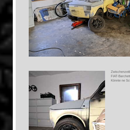
Zwischenzeitl
FIAT-Barchett
Könnte ne Sc