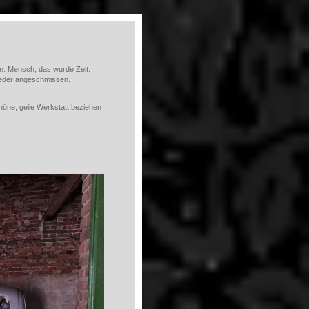
n. Mensch, das wurde Zeit.
ieder angeschmissen.
höne, geile Werkstatt beziehen