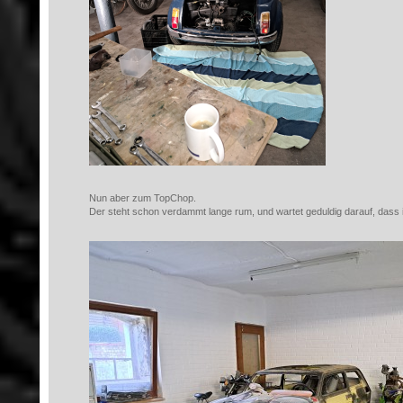
Nun aber zum TopChop.
Der steht schon verdammt lange rum, und wartet geduldig darauf, dass 