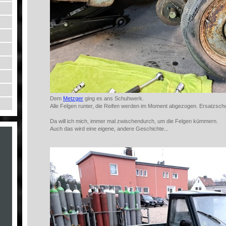
Dem
Metzger
ging es ans Schuhwerk.
Alle Felgen runter, die Reifen werden im Moment abgezogen. Ersatzschu
Da will ich mich, immer mal zwischendurch, um die Felgen kümmern.
Auch das wird eine eigene, andere Geschichte...