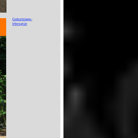
Geburtstags-
Irfersgrün