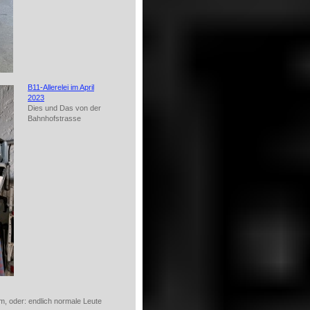
B11-Allerelei im April
2023
Dies und Das von der
Bahnhofstrasse
, oder: endlich normale Leute