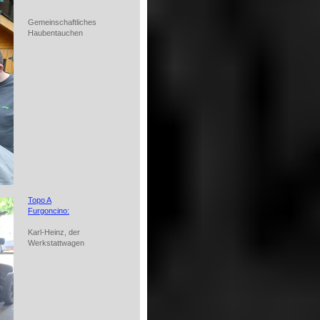
Gemeinschaftliches
Haubentauchen
Topo A
Furgoncino:
Karl-Heinz, der
Werkstattwagen