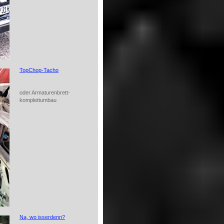
TopChop-Tacho
oder Armaturenbrett-
komplettumbau
Na, wo isserdenn?