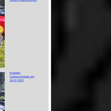
Uedem Oldtimertreffen
Krefelder
Galopprennbahn am
16-07-2023