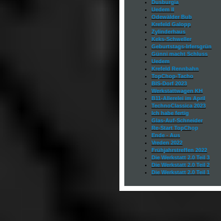
Dusburgia
Uedem II
Odewälder Bub
Krefeld Galopp
Zylinderhaus
Keks-Schweller
Geburtstags-Irfersgrün
Günni macht Schluss
Uedem
Krefeld Rennbahn
TopChop-Tacho
BIS-Dorf 2023
Werkstattwagen KH
B11-Allerelei im April
TechnoClassica 2023
Ich habe fertig
Glas-Auf-Schneider
Re-Start TopCh
op
Ende - Aus
Vreden 2022
Frühjahrstreffen 2022
Die Werkstatt 2.0
Teil 3
Die Werkstatt 2.0
Teil 2
Die Werkstatt 2.0
Teil 1