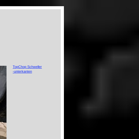
TopChop Schweller
-unterkanten