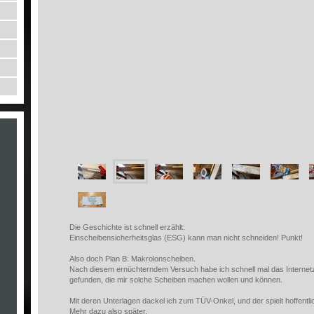
Die Geschichte ist schnell erzählt:
Einscheibensicherheitsglas (ESG) kann man nicht schneiden! Punkt!
Also doch Plan B: Makrolonscheiben.
Nach diesem ernüchterndem Versuch habe ich schnell mal das Internetz
gefunden, die mir solche Scheiben machen wollen und können.
Mit deren Unterlagen dackel ich zum TÜV-Onkel, und der spielt hoffentlic
Mehr dazu also später.