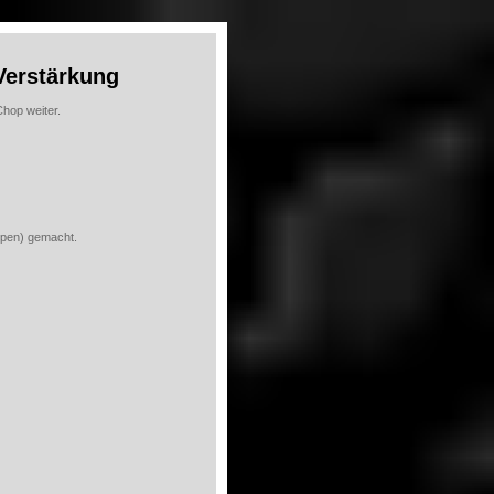
Verstärkung
hop weiter.
ppen) gemacht.