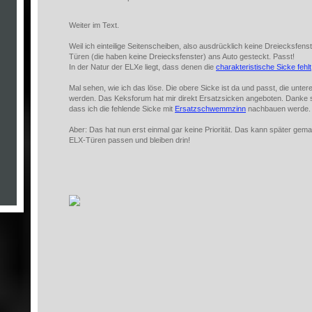
Weiter im Text.
Weil ich einteilige Seitenscheiben, also ausdrücklich keine Dreiecksfens
Türen (die haben keine Dreiecksfenster) ans Auto gesteckt. Passt!
In der Natur der ELXe liegt, dass denen die
charakteristische Sicke fehlt
Mal sehen, wie ich das löse. Die obere Sicke ist da und passt, die unt
werden. Das Keksforum hat mir direkt Ersatzsicken angeboten. Danke s
dass ich die fehlende Sicke mit
Ersatzschwemmzinn
nachbauen werde. D
Aber: Das hat nun erst einmal gar keine Priorität. Das kann später gem
ELX-Türen passen und bleiben drin!