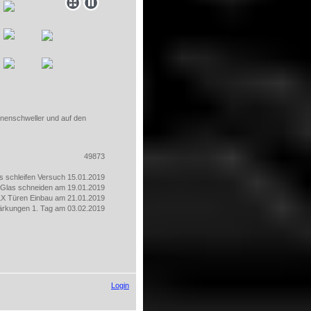
nnenschweller und auf den
49873
s schleifen Versuch 15.01.2019
 Glas schneiden am 19.01.2019
LX Türen Einbau am 21.01.2019
tärkungen 1. Tag am 03.02.2019
Login