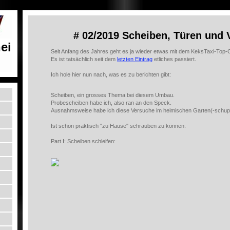
# 02/2019 Scheiben, Türen und 
ei
Seit Anfang des Jahres geht es ja wieder etwas mit dem KeksTaxi-Top-C
Es ist tatsächlich seit dem
letzten Eintrag
etliches passiert.
Ich hole hier nun nach, was es zu berichten gibt:
Scheiben, ein grosses Thema bei diesem Umbau.
Probescheiben habe ich, also ran an den Speck.
Ausnahmsweise habe ich diese Versuche im heimischen Garten(-schu
Ist schon praktisch "zu Hause" schrauben zu können.
Part I: Scheiben schleifen: