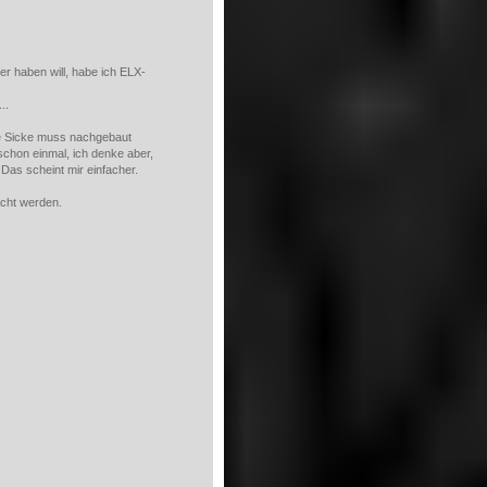
ter haben will, habe ich ELX-
...
ere Sicke muss nachgebaut
chon einmal, ich denke aber,
as scheint mir einfacher.
acht werden.