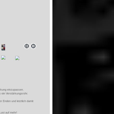
rkung einzupassen.
 ein Verstärkungsrohr.
r Enden und letztlich damit
Lust auf mehr!