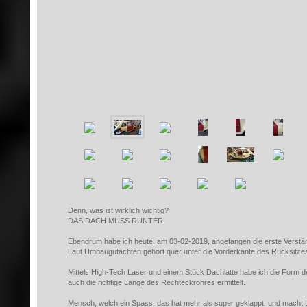
Denn, was ist wirklich wichtig?
DAS DACH MUSS RUNTER!
Ebendrum habe ich heute, am 03-02-2019, angefangen die erste Verstä
Laut Umbaugutachten gehört quer unter die Vorderkante des Rücksitzes
Mittels High-Tech Laser und einem Stück Dachlatte habe ich die Form de
auch die richtige Länge des Rechteckrohres ermittelt.
Mensch, welch ein Spass, das hat mehr als super geklappt, und macht 