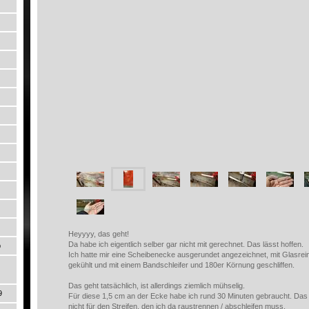
Heyyyy, das geht!
Da habe ich eigentlich selber gar nicht mit gerechnet. Das lässt hoffen.
p
Ich hatte mir eine Scheibenecke ausgerundet angezeichnet, mit Glasr
gekühlt und mit einem Bandschleifer und 180er Körnung geschliffen.
Das geht tatsächlich, ist allerdings ziemlich mühselig.
9
Für diese 1,5 cm an der Ecke habe ich rund 30 Minuten gebraucht. Das f
nicht für den Streifen, den ich da raustrennen / abschleifen muss.