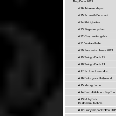
Blog Dette 2019
# 26 Jahresendspurt
# 25 Schweiß-Endspurt
# 24 Kleinigkeiten
# 23 Siegertreppchen
# 22 Chop weiter gehts
# 21 Vestlandhalle
# 20 Saisonabschluss 2019
# 19 Twingo-Dach T2
# 18 Twingo-Dach T1
# 17 Schloss Lauersfort
# 16 Dette goes Hollywood
# 15 Irfersgrün und ...
# 14 Dach-Fillets am TopCho
# 13 MobyDick
Bestandsaufnahme
# 12 Frühjahrspohltreffen 201