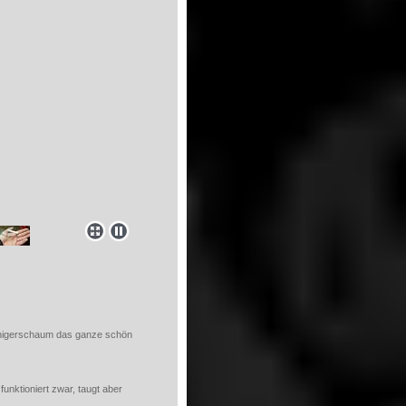
einigerschaum das ganze schön
unktioniert zwar, taugt aber