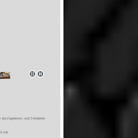
 durchgelesen, und 3 Anbieter
h mit.