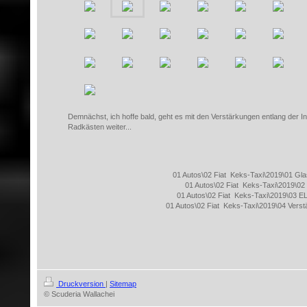
Demnächst, ich hoffe bald, geht es mit den Verstärkungen entlang der I
Radkästen weiter...
01 Autos\02 Fiat Keks-Taxi\2019\01 Gla
01 Autos\02 Fiat Keks-Taxi\2019\02
01 Autos\02 Fiat Keks-Taxi\2019\03 E
01 Autos\02 Fiat Keks-Taxi\2019\04 Vers
Druckversion
|
Sitemap
© Scuderia Wallachei