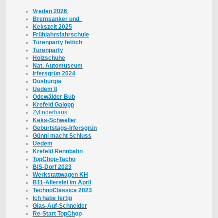
Vreden 2026
Bremsanker und
Kekszeit 2025
Frühjahrsfahrschule
Türenparty fettich
Türenparty
Holzschuhe
Nat. Automuseum
Irfersgrün 2024
Dusburgia
Uedem II
Odewälder Bub
Krefeld Galopp
Zylinderhaus
Keks-Schweller
Geburtstags-Irfersgrün
Günni macht Schluss
Uedem
Krefeld Rennbahn
TopChop-Tacho
BIS-Dorf 2023
Werkstattwagen KH
B11-Allerelei im April
TechnoClassica 2023
Ich habe fertig
Glas-Auf-Schneider
Re-Start TopCh
op