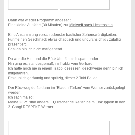
Dann war wieder Programm angesagt.
Eine kleine Ausfahrt (30 Minuten) zur
Miniwelt nach Lichtenstein
.
Eine Ansammlung verschiedenster baulicher Sehenswürdigkeiten.
Für meinen Geschmack etwas chaotisch und undurchsichtig / zufällig
präsentiert.
Egal da bin ich nicht maßgebend.
Da war die Hin- und die Rückfahrt für mich spannender:
Hin ging es, standesgemäß, im Trabbi vom Gerhard.
Ich hatte noch nie in einem Trabbi gesessen, geschweige denn bin ich
mitgefahren.
Erstaunlich geräumig und spritzig, dieser 2-Takt-Bolide.
Der Rückweg durfte dann im "Blauen Türken" vom Werner zurückgelegt
werden.
Ich sach ma so:
Meine 23PS sind anders.... Quitschende Reifen beim Einkuppeln in den
3. Gang! RESPEKT, Werner!