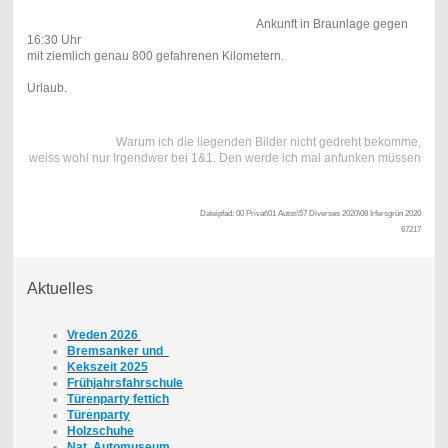
Ankunft in Braunlage gegen
16:30 Uhr
mit ziemlich genau 800 gefahrenen Kilometern.
Urlaub.
Warum ich die liegenden Bilder nicht gedreht bekomme,
weiss wohl nur Irgendwer bei 1&1. Den werde ich mal anfunken müssen
Dateipfad: 00 Privat\01 Autos\57 Diverses 2020\08 Irfersgrün 2020
67217
Aktuelles
Vreden 2026
Bremsanker und
Kekszeit 2025
Frühjahrsfahrschule
Türenparty fettich
Türenparty
Holzschuhe
Nat. Automuseum