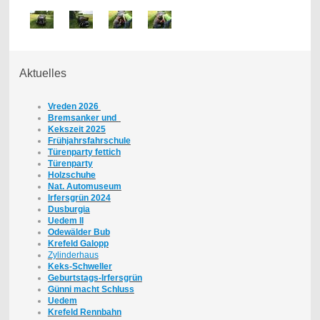
Aktuelles
Vreden 2026
Bremsanker und
Kekszeit 2025
Frühjahrsfahrschule
Türenparty fettich
Türenparty
Holzschuhe
Nat. Automuseum
Irfersgrün 2024
Dusburgia
Uedem II
Odewälder Bub
Krefeld Galopp
Zylinderhaus
Keks-Schweller
Geburtstags-Irfersgrün
Günni macht Schluss
Uedem
Krefeld Rennbahn